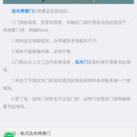
实木烤漆门
的测量及安装知识。
1.门洞的高度、宽度和厚度。并确定门洞不再改动后的情况下，
再测量门洞。精确到mm
2.询问业主地面情况，合理减除木地板的尺寸。
3.墙体不能裸露内墙，必须平整。
4.门洞左右上方三边均有墙垛体，
实木门
安装时便不需要另起墙
垛。
5.单边丁字墙实木门安装时需另起墙垛或用木条木板来做一个假
墙垛。
6.双丁墙：这种门洞常见于过道门洞，这种门洞需在门洞两侧都
要另起墙垛。
上一篇：
欧式实木烤漆门