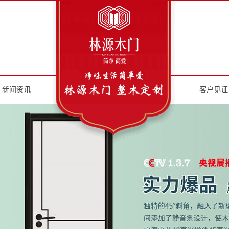
新闻资讯
客户见证
公司新闻
行业新闻
木门常识